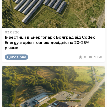
03.07.26
Інвестиції в Енергопарк Болград від Codex
Energy з орієнтовною дохідністю 20–25%
річних
Договірна
0
9138