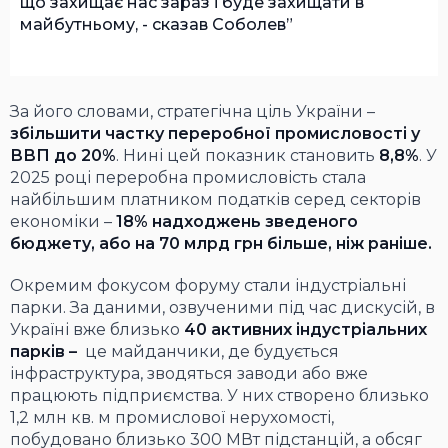
що захищає нас зараз і буде захищати в
майбутньому, - сказав Соболев
За його словами, стратегічна ціль України –
збільшити частку переробної промисловості у
ВВП до 20%
. Нині цей показник становить
8,8%
. У
2025 році переробна промисловість стала
найбільшим платником податків серед секторів
економіки –
18% надходжень зведеного
бюджету, або на 70 млрд грн більше, ніж раніше.
Окремим фокусом форуму стали індустріальні
парки. За даними, озвученими під час дискусій, в
Україні вже близько
40 активних індустріальних
парків –
це майданчики, де будується
інфраструктура, зводяться заводи або вже
працюють підприємства. У них створено близько
1,2 млн кв. м промислової нерухомості,
побудовано близько 300 МВт підстанцій, а обсяг