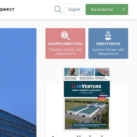
джест
Укр
Контакти
ЗНАЙТИ ІНВЕСТОРА
ІНВЕСТУВАТИ
Продати бізнес або
Купити бізнес або
нерухомість
нерухомість