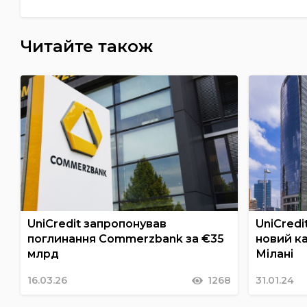
Читайте також
UniCredit запропонував
UniCredi
поглинання Commerzbank за €35
новий к
млрд
Мілані
16.03.26
1268
31.01.24