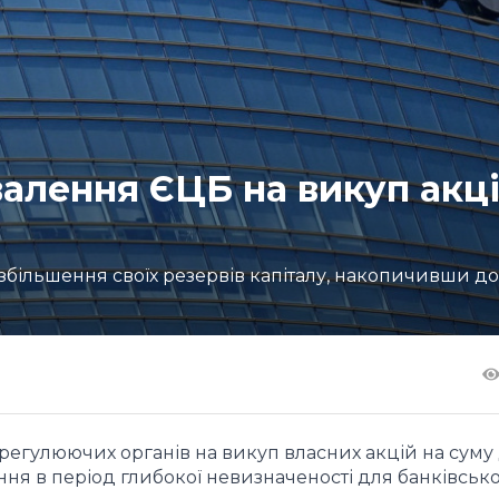
валення ЄЦБ на викуп акці
збільшення своїх резервів капіталу, накопичивши до
регулюючих органів на викуп власних акцій на суму 
ння в період глибокої невизначеності для банківськ