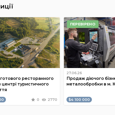
иції
ПЕРЕВІРЕНО
27.06.26
готового ресторанного
Продаж діючого бізне
в центрі туристичного
металообробки в м. 
ття
00
0
2770
$4 100 000