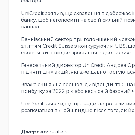
сектора.
UniCredit заявив, що схвалення відображає
банку, щоб наголосити на своїй сильній позиц
капітал.
Банківський сектор приголомшений крахом
злиттям Credit Suisse з конкуруючим UBS, що
економіки швидке зростання відсоткових ст
Генеральний директор UniCredit Андреа Орс
підняти ціну акцій, які вже давно торгуютьс
Зважаючи як на грошові дивіденди, так і на 
прибутку за 2022 рік або весь свій базовий 
UniCredit заявив, що проведе зворотний ви
розпочатися якнайшвидше після того, як йог
Джерело:
reuters