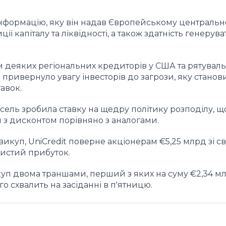
 інформацію, яку він надав Європейському централь
ії капіталу та ліквідності, а також здатність генерув
 деяких регіональних кредиторів у США та рятувал
 привернуло увагу інвесторів до загрози, яку станов
авок.
ель зробила ставку на щедру політику розподілу, щ
я з дисконтом порівняно з аналогами.
викуп, UniCredit поверне акціонерам €5,25 млрд зі с
чистий прибуток.
куп двома траншами, перший з яких на суму €2,34 м
о схвалить на засіданні в п'ятницю.