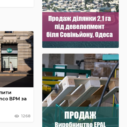
упити
nco BPM за
1268