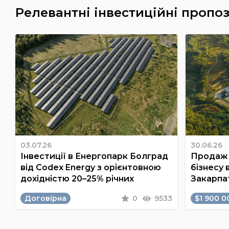
Релевантні інвестиційні пропоз
03.07.26
30.06.26
Інвестиції в Енергопарк Болград
Продаж 
від Codex Energy з орієнтовною
бізнесу 
дохідністю 20–25% річних
Закарпа
Договірна
0
9533
$1 900 0