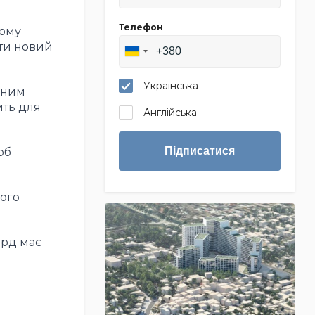
Телефон
ному
ати новий
Українська
ьним
ить для
Англійська
Підписатися
об
вого
лрд має