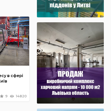
су в сфері
Київ
9
14820