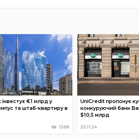
t інвестує €1 млрд у
UniCredit пропонує к
ампус та штаб-квартиру в
конкуруючий банк Ba
$10,5 млрд
1268
25.11.24