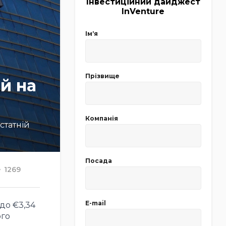
Інвестиційний дайджест
InVenture
Імʼя
Прізвище
й на
Компанія
статній
Посада
1269
E-mail
до €3,34
ого