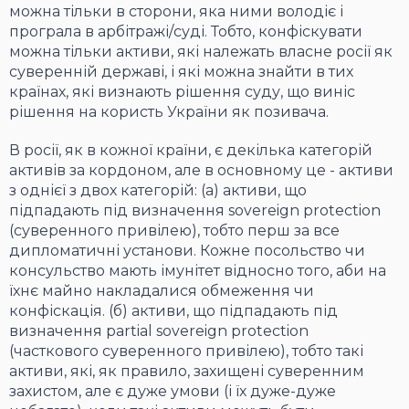
можна тільки в сторони, яка ними володіє і
програла в арбітражі/суді. Тобто, конфіскувати
можна тільки активи, які належать власне росії як
суверенній державі, і які можна знайти в тих
країнах, які визнають рішення суду, що виніс
рішення на користь України як позивача.
В росії, як в кожної країни, є декілька категорій
активів за кордоном, але в основному це - активи
з однієї з двох категорій: (а) активи, що
підпадають під визначення sovereign protection
(суверенного привілею), тобто перш за все
дипломатичні установи. Кожне посольство чи
консульство мають імунітет відносно того, аби на
їхнє майно накладалися обмеження чи
конфіскація. (б) активи, що підпадають під
визначення partial sovereign protection
(часткового суверенного привілею), тобто такі
активи, які, як правило, захищені суверенним
захистом, але є дуже умови (і їх дуже-дуже