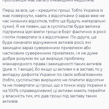
пропозиція має багато очевидних недоліків.
Перш за все, це – кредитні гроші. Тобто Україна їх
має повернути, навіть з відсотками (і зараз вже не
час низьких відсотків, тобто це будуть матеріальні
суми). Я не певен, що в суспільстві буде велика
підтримка ідеї взяти гроші в борг фактично в росії
і потім повертати їх з відсотками. По-друге, це
буде означати відчуження активів росії, які
захищені зараз суверенним привілеєм або
частковим суверенним привілеєм, і я не дуже
добре розумію як це вирішує проблему
міжнародного права і захищеності таких активів
(див. п. 1 вище), бо якщо ці активи є в заставі, то у
випадку дефолта України по своїх зобов’язаннях
(тобто, суспільство вирішило не платити відсотки
та не повертати ці гроші, що з точки зору України є
на 100% справедливим) ці активи мають перейти
у власність тих, хто дав гроші під заставу таких
активів.