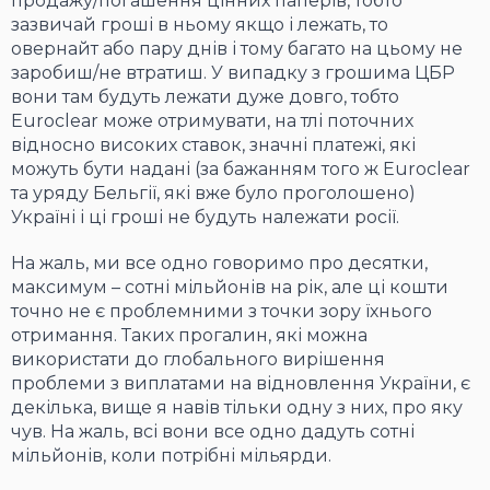
продажу/погашення цінних паперів, тобто
зазвичай гроші в ньому якщо і лежать, то
овернайт або пару днів і тому багато на цьому не
заробиш/не втратиш. У випадку з грошима ЦБР
вони там будуть лежати дуже довго, тобто
Euroclear може отримувати, на тлі поточних
відносно високих ставок, значні платежі, які
можуть бути надані (за бажанням того ж Euroclear
та уряду Бельгії, які вже було проголошено)
Україні і ці гроші не будуть належати росії.
На жаль, ми все одно говоримо про десятки,
максимум – сотні мільйонів на рік, але ці кошти
точно не є проблемними з точки зору їхнього
отримання. Таких прогалин, які можна
використати до глобального вирішення
проблеми з виплатами на відновлення України, є
декілька, вище я навів тільки одну з них, про яку
чув. На жаль, всі вони все одно дадуть сотні
мільйонів, коли потрібні мільярди.