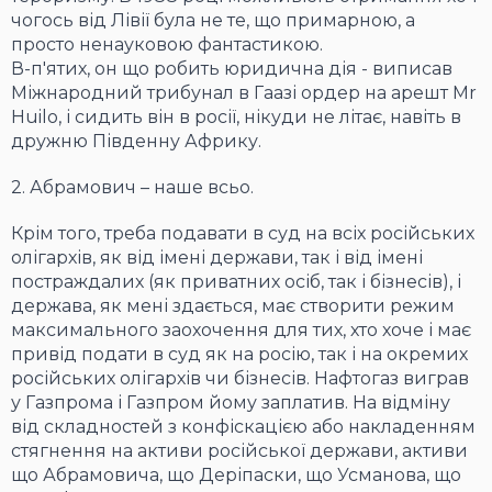
чогось від Лівії була не те, що примарною, а
просто ненауковою фантастикою.
В-п'ятих, он що робить юридична дія - виписав
Міжнародний трибунал в Гаазі ордер на арешт Mr
Huilo, і сидить він в росії, нікуди не літає, навіть в
дружню Південну Африку.
2. Абрамович – наше всьо.
Крім того, треба подавати в суд на всіх російських
олігархів, як від імені держави, так і від імені
постраждалих (як приватних осіб, так і бізнесів), і
держава, як мені здається, має створити режим
максимального заохочення для тих, хто хоче і має
привід подати в суд як на росію, так і на окремих
російських олігархів чи бізнесів. Нафтогаз виграв
у Газпрома і Газпром йому заплатив. На відміну
від складностей з конфіскацією або накладенням
стягнення на активи російської держави, активи
що Абрамовича, що Деріпаски, що Усманова, що