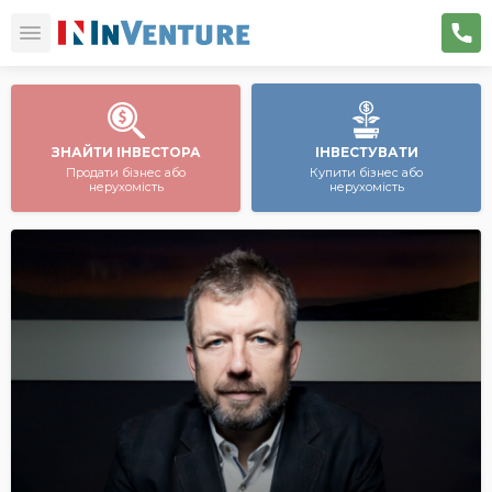
ЗНАЙТИ ІНВЕСТОРА
ІНВЕСТУВАТИ
Продати бізнес або
Купити бізнес або
нерухомість
нерухомість