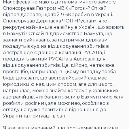
Малофеєва не мають дипломатичного захисту.
Спонсорував Газпром ЧВК «Поток»? От хай
відповідає за те, що той ЧВК зробив в Україні.
Спонсорував Деріпаска ЧОП «Руслан», яке
рекрутує найманців на війну в Україні, що воюють
в Бахмуті? От хай підприємства з Бахмута, що
зазнали руйнувань, за підтримки держави
подадуть в суд на відшкодування збитків в
Австралії, де є дочірня компанія РУСАЛа, і
продадуть активи РУСАЛа в Австралії для
відшкодування збитків. Це, дійсно, не так вже
просто (бо, наприклад, в цьому випадку треба
буде доказати, що австралійський суд має
юрисдикцію над цим спором, але для цього,
наприклад, можна знайти когось з українських
австралійців, чиї батьки жили в Бахмуті і чию хату
розбили росіяни), але можливо, особливо з
огляду на дуже позитивне відношення до
України та її ситуації в світі.
Я взагалі здивований, що досі немає ініціативи