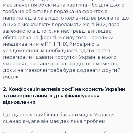
має значення об’єктивна картина – бо для цього
треба не об’єктивна поразка на фронтах, а,
наприклад, віра вищого керівництва росії в те, що
в них є можливість переламати хід війни, поза
залежністю від того, як насправді виглядає
обстановка на фронті. В силу того, наскільки
неадекватним є ПТН ПНХ, ймовірність
усвідомлення їм необхідності сідати за стіл
перемовин і давати поступки Україні в нього
чинавряд настане взагалі аж до того момента,
доки на Мавзолеї треба буде додавати другий
рядок.
2. Конфіскація активів росії на користь України
та використання їх для фінансування
відновлення.
Це здається найбільш бажаним для України
сценарієм, але він має декілька проблем.