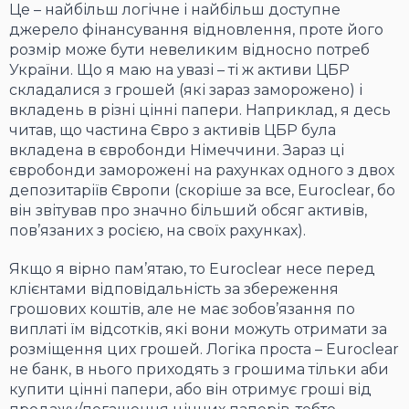
Це – найбільш логічне і найбільш доступне
джерело фінансування відновлення, проте його
розмір може бути невеликим відносно потреб
України. Що я маю на увазі – ті ж активи ЦБР
складалися з грошей (які зараз заморожено) і
вкладень в різні цінні папери. Наприклад, я десь
читав, що частина Євро з активів ЦБР була
вкладена в євробонди Німеччини. Зараз ці
євробонди заморожені на рахунках одного з двох
депозитаріїв Європи (скоріше за все, Euroclear, бо
він звітував про значно більший обсяг активів,
пов’язаних з росією, на своїх рахунках).
Якщо я вірно пам’ятаю, то Euroclear несе перед
клієнтами відповідальність за збереження
грошових коштів, але не має зобов’язання по
виплаті їм відсотків, які вони можуть отримати за
розміщення цих грошей. Логіка проста – Euroclear
не банк, в нього приходять з грошима тільки аби
купити цінні папери, або він отримує гроші від