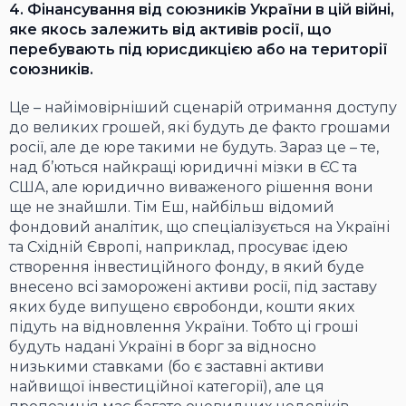
4. Фінансування від союзників України в цій війні,
яке якось залежить від активів росії, що
перебувають під юрисдикцією або на території
союзників.
Це – найімовірніший сценарій отримання доступу
до великих грошей, які будуть де факто грошами
росії, але де юре такими не будуть. Зараз це – те,
над б’ються найкращі юридичні мізки в ЄС та
США, але юридично виваженого рішення вони
ще не знайшли. Тім Еш, найбільш відомий
фондовий аналітик, що спеціалізується на Україні
та Східній Європі, наприклад, просуває ідею
створення інвестиційного фонду, в який буде
внесено всі заморожені активи росії, під заставу
яких буде випущено євробонди, кошти яких
підуть на відновлення України. Тобто ці гроші
будуть надані Україні в борг за відносно
низькими ставками (бо є заставні активи
найвищої інвестиційної категорії), але ця