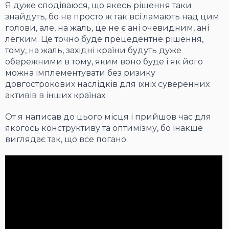
Я дуже сподіваюся, що якесь рішення таки
знайдуть, бо не просто ж так всі ламають над цим
голови, але, на жаль, це не є ані очевидним, ані
легким. Це точно буде прецедентне рішення,
тому, на жаль, західні країни будуть дуже
обережними в тому, яким воно буде і як його
можна імплементувати без ризику
довгострокових наслідків для їхніх суверенних
активів в інших країнах.
От я написав до цього місця і прийшов час для
якогось конструктиву та оптимізму, бо інакше
виглядає так, що все погано.