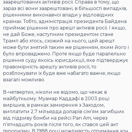
заарештованих активів росії. Справа в тому, що
зараз всі вони заарештовані, в більшості випадків,
рішеннями виконавчої влади у відповідних
країнах. Тобто, адміністрація президента Байдена
приймає рішення про арешт активів росії. І якщо,
не дай Боже, наступним президентом стане
Трамп або хтось, схожий на нього, цей арешт
може бути знятий таким же рішенням, яким його і
було впроваджено. Проте якщо буде паралельно
рішення суду якоїсь юрисдикції, яке підтверджує
правомірність арешту активів росії, то
розблокувати їх буде вже набагато важче, якщо
взагалі можливо.
В-четвертих, ніколи не відомо, що чекає в
майбутньому. Муамар Каддафі в 2003 році
вирішив, в рамках замирення з Заходом,
виплатити 2.7 мільярда доларів сім’ям загибших
від підриву бомби на рейсі Pan Am, через
п’ятнадцять років після того, як стався цей акт
тероризму. В 1988 році можливість отримання хоч