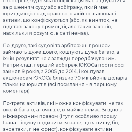
По-перше, будь-яка конфіскація має відбуватися
за рішенням суду або арбітражу, який має
юрисдикцію над країною, в якій розташовані
активи, що конфіскуються (або, як виняток, на
підставі закону прямої дії, але таких законів,
наскільки я розумію, в світі немає).
По-друге, такі судові та арбітражні процеси
займають дуже довго, коштують дуже багато, а
їхній результат не є завжди передбачуваним.
Наприклад, перший арбітраж ЮКОСа проти росії
зайняв 9 років, з 2005 до 2014, і коштував
акціонерам ЮКОСа близько 70 мільйонів доларів
тільки на юристів (всі посилання – в першому
коментарі).
По-третє, активів, які можна конфіскувати, не так
вже й багато, а точніше, їх майже немає. Згідно з
міжнародним правом (і тут я особливо прошу
Івана Ліщину подивитися на те, що я пишу, бо,
знов таки, я не юрист), конфіскувати активи