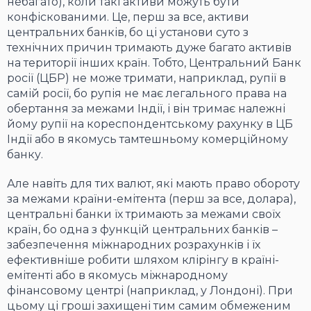
небагато), коли такі активи можуть бути
конфіскованими. Це, перш за все, активи
центральних банків, бо ці установи суто з
технічних причин тримають дуже багато активів
на території інших країн. Тобто, Центральний Банк
росії (ЦБР) не може тримати, наприклад, рупії в
самій росії, бо рупія не має легального права на
обертання за межами Індії, і він тримає належні
йому рупії на кореспондентському рахунку в ЦБ
Індії або в якомусь тамтешньому комерційному
банку.
Але навіть для тих валют, які мають право обороту
за межами країни-емітента (перш за все, долара),
центральні банки їх тримають за межами своїх
країн, бо одна з функцій центральних банків –
забезпечення міжнародних розрахунків і їх
ефективніше робити шляхом клірінгу в країні-
емітенті або в якомусь міжнародному
фінансовому центрі (наприклад, у Лондоні). При
цьому ці гроші захищені тим самим обмеженим