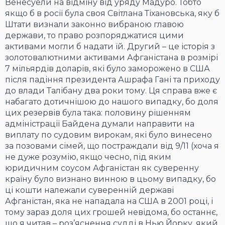
Венесуели на відміну від уряду Мадуро. Тобто
якщо б в росії була своя Світлана Тіхановська, яку б
Штати визнали законно вибраною главою
держави, то право розпоряджатися цими
активами могли б надати їй. Другий – це історія з
золотовалютними активами Афганістана в розмірі
7 мільярдів доларів, які було заморожено в США
після падіння президента Ашрафа Гані та приходу
до влади Талібану два роки тому. Ця справа вже є
набагато дотичнішою до нашого випадку, бо доля
цих резервів була така: половину рішенням
адміністрації Байдена думали направити на
виплату по судовим вирокам, які було винесено
за позовами сімей, що постраждали від 9/11 (хоча я
не дуже розумію, якщо чесно, під яким
юридичним соусом Афганістан як суверенну
країну було визнано винною в цьому випадку, бо
ці кошти належали суверенній державі
Афганістан, яка не нападала на США в 2001 році, і
тому зараз доля цих грошей невідома, бо останнє,
що я читав – роз’яснення судді в Нью Йорку, який