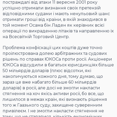
постраждалі від атаки 11 вересня 2001 року
успішно отримали визнання своїх претензій
відповідними судами і мають ненульовий шанс
отримати гроші від країни, в якій знаходився в
той момент Осама бін Ладен як керівник всієї
операції по викраденню літаків та направленню їх
на Всесвітній Торговий Центр.
Проблема конфіскації цих коштів дуже точно
проілюстрована долею арбітражних та судових
рішень по справах ЮКОСа проти росії. Акціонери
ЮКОСа відсудили в багатьох юрисдикціях більше
50 мільярдів доларів (плюс відсотки, які
накопичуються кожного дня, тому думаю, що
зараз це вже набагато більше 60 мільярдів
доларів) в росії, але досі не змогли накласти
стягнення на хоч якісь активи росії, бо все, що
лишилося в межах країн, які визнають рішення
того ж Гаазького суду, захищене суверенним
привілеєм. І не змогли накласти стягнення не
тому, що не старалися, кількість економічних