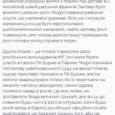
дозволив Бородіну вийти з тюрми під заставу в 5
мільйонів швейцарських франків. Заставу було
внесено урядом росії і Noga її заарештувала як
кошти, що належали державі. Всю цю ситуацію
наприкінці кінців було врегульовано
дипломатичними каналами, навіть заставу росії
повернули, але голова адміністрації президента
росії чотири місяці провів в тюрмі.
Друга історія – це історія з арештом двох
російських винищувачів МіГ, які мали брати
участь в салоні Ле Бурже в Парижі. Noga отримала
постанову швейцарського суду на арешт літаків,
судові пристави приїхали в Ле Бурже, але не
змогли заарештувати літаки, бо їх перегнали на
закриту частину аеродрому і вони одразу
полетіли назад в росію. Це все, може, не
доставляло Noga великих грошей, але всі ці дії
ставили будь-кого в росії в ситуацію, коли будь-
який виїзд в Європу російської офіційної особи
аналізувався на предмет ризику того, аби не