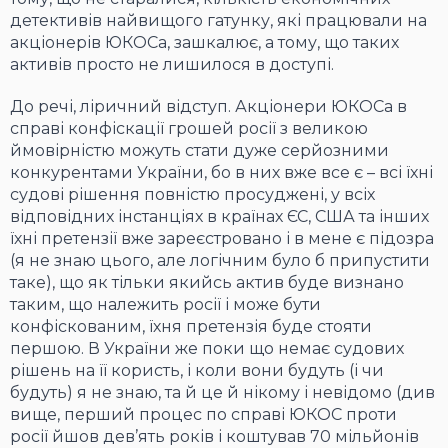
детективів найвищого гатунку, які працювали на
акціонерів ЮКОСа, зашкалює, а тому, що таких
активів просто не лишилося в доступі.
До речі, ліричний відступ. Акціонери ЮКОСа в
справі конфіскації грошей росії з великою
ймовірністю можуть стати дуже серйозними
конкурентами України, бо в них вже все є – всі їхні
судові рішення повністю просуджені, у всіх
відповідних інстанціях в країнах ЄС, США та інших
їхні претензії вже зареєстровано і в мене є підозра
(я не знаю цього, але логічним було б припустити
таке), що як тільки якийсь актив буде визнано
таким, що належить росії і може бути
конфіскованим, їхня претензія буде стояти
першою. В України же поки що немає судових
рішень на її користь, і коли вони будуть (і чи
будуть) я не знаю, та й це й нікому і невідомо (див
вище, перший процес по справі ЮКОС проти
росії йшов дев’ять років і коштував 70 мільйонів