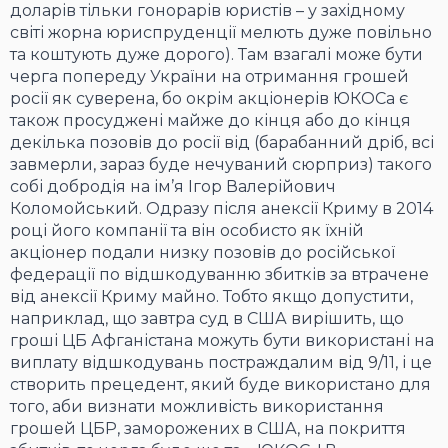
доларів тільки гонорарів юристів – у західному
світі жорна юриспруденції мелють дуже повільно
та коштують дуже дорого). Там взагалі може бути
черга попереду України на отримання грошей
росії як суверена, бо окрім акціонерів ЮКОСа є
також просуджені майже до кінця або до кінця
декілька позовів до росії від (барабанний дріб, всі
завмерли, зараз буде нечуваний сюрприз) такого
собі добродія на ім’я Ігор Валерійович
Коломойський. Одразу після анексії Криму в 2014
році його компанії та він особисто як їхній
акціонер подали низку позовів до російської
федерації по відшкодуванню збитків за втрачене
від анексії Криму майно. Тобто якщо допустити,
наприклад, що завтра суд в США вирішить, що
гроші ЦБ Афганістана можуть бути використані на
виплату відшкодувань постраждалим від 9/11, і це
створить прецедент, який буде використано для
того, аби визнати можливість використання
грошей ЦБР, заморожених в США, на покриття