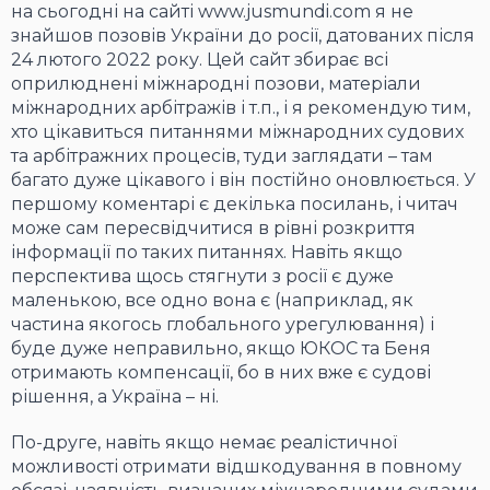
на сьогодні на сайті www.jusmundi.com я не
знайшов позовів України до росії, датованих після
24 лютого 2022 року. Цей сайт збирає всі
оприлюднені міжнародні позови, матеріали
міжнародних арбітражів і т.п., і я рекомендую тим,
хто цікавиться питаннями міжнародних судових
та арбітражних процесів, туди заглядати – там
багато дуже цікавого і він постійно оновлюється. У
першому коментарі є декілька посилань, і читач
може сам пересвідчитися в рівні розкриття
інформації по таких питаннях. Навіть якщо
перспектива щось стягнути з росії є дуже
маленькою, все одно вона є (наприклад, як
частина якогось глобального урегулювання) і
буде дуже неправильно, якщо ЮКОС та Беня
отримають компенсації, бо в них вже є судові
рішення, а Україна – ні.
По-друге, навіть якщо немає реалістичної
можливості отримати відшкодування в повному