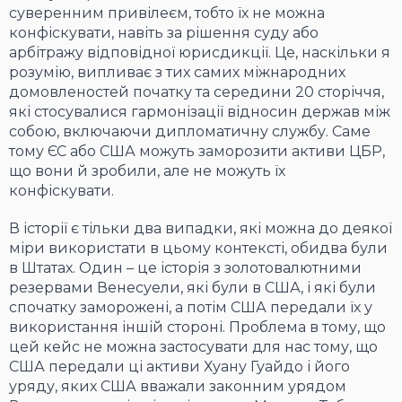
суверенним привілеєм, тобто їх не можна
конфіскувати, навіть за рішення суду або
арбітражу відповідної юрисдикції. Це, наскільки я
розумію, випливає з тих самих міжнародних
домовленостей початку та середини 20 сторіччя,
які стосувалися гармонізації відносин держав між
собою, включаючи дипломатичну службу. Саме
тому ЄС або США можуть заморозити активи ЦБР,
що вони й зробили, але не можуть їх
конфіскувати.
В історії є тільки два випадки, які можна до деякої
міри використати в цьому контексті, обидва були
в Штатах. Один – це історія з золотовалютними
резервами Венесуели, які були в США, і які були
спочатку заморожені, а потім США передали їх у
використання іншій стороні. Проблема в тому, що
цей кейс не можна застосувати для нас тому, що
США передали ці активи Хуану Гуайдо і його
уряду, яких США вважали законним урядом