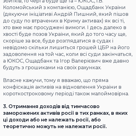
збитків, то черга буде ще та – ЮКОС, І.В.
Коломойський з компанією, Ощадбанк України
(дякуючи ініціативі Андрій Пишний, який пішов
до суду по втрачених в Криму активах) як всі ті,
хто вже має просуджені вимоги. І десь далеко в
хвості буде позов України, який до того часу ще,
скоріше за все, буде розглядатися в судах і
невідомо скільки лишиться грошей ЦБР на його
задоволення на той час, коли всі суди закінчаться,
а ЮКОС, Ощадбанк та Ігор Валерієвич вже давно
будуть з грошиками на своїх рахунках.
Власне кажучи, тому я вважаю, що пряма
конфіскація активів на відновлення України в
короткостроковому періоді також малоймовірна.
3. Отримання доходів від тимчасово
заморожених активів росії в тих рамках, в яких
ці доходи або не належать росії, або
теоретично можуть не належати росії.