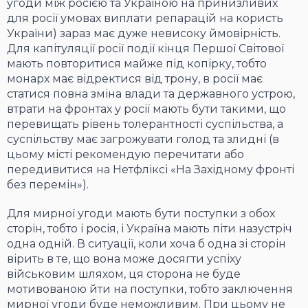
угоди між росією та Україною на принизливих
для росії умовах виплати репарацій на користь
України) зараз має дуже невисоку ймовірність.
Для капітуляції росії події кінця Першої Світової
мають повторитися майже під копірку, тобто
монарх має відректися від трону, в росії має
статися повна зміна влади та державного устрою,
втрати на фронтах у росії мають бути такими, що
перевищать рівень толерантності суспільства, а
суспільству має загрожувати голод та злидні (в
цьому місті рекомендую перечитати або
передивитися на Нетфліксі «На Західному фронті
без перемін»).
Для мирної угоди мають бути поступки з обох
сторін, тобто і росія, і Україна мають піти назустріч
одна одній. В ситуації, коли хоча б одна зі сторін
вірить в те, що вона може досягти успіху
військовим шляхом, ця сторона не буде
мотивованою йти на поступки, тобто заключення
мирної угоди буде неможливим. При цьому не