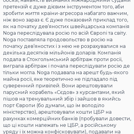
обсязі, наявність визнаних міжнародними судами
претензій є дуже дієвим інструментом того, аби
зробити життя країни-агресора набагато важчим,
ніж воно зараз є. Є дуже показовий приклад того,
як на початку дев’яностих швейцарська компанія
Noga переслідувала росію по всій Європі та світу.
Noga поставляла продовольство в росію на
початку дев’яностих і з нею не розрахувалися на
декілька десятків мільйонів доларів. Компанія
подала в Стокгольмський арбітраж проти росії,
виграла арбітраж і почала переслідувати росію де
тільки могла. Noga подавала на арешт будь-якого
майна росії, яке теоретично не підпадало під
суверенний привілей. Вони арештовували
парусний корабель «Сєдов» з курсантами, який
пішов на тренувальний збір і зайшов в якийсь
порт Європи (бо думали, що їм володіло
міністерство), арештовували кошти ЦБР на
рахунках комерційних банків (пробували довести,
що ці кошти належать не ЦБР, а російському
уряду і їх можна конфісковувати), подавали на