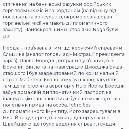
стягнення на банківські рахунки російських
торгівельних місій за кордоном (на відміну від
посольств та консульств, окремо розташовані
торгівельні місії не мають дипломатичного
захисту). Найяскравішими історіями Noga були
дві.
Перша – пов’язана з тим, що керуючий справами
Єльцина (аналог голови адміністрації президента
зараз), Павло Бородін, потрапив у в’язницю в
Брукліні. Він летів на інавгурацію Джорджа Буша-
старшого і був заарештований по кримінальній
справі Мабетекс (якщо комусь цікаво, загугліть,
там ще та історія) в аеропорту Нью Йорка. Бородін
забув дома свій дипломатичний паспорт, на
інавгурацію запізнюватися було не можна, от він і
полетів як приватна особа, тобто без
дипломатичного імунітету. Його заарештували в
Нью Йорку, через два місяці депортували в
Швейцарію, де і було ведення справи, і суддя