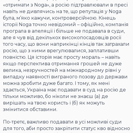
«отримати з Noga», а росію підтравлювали в пресі
навіть не дивлячись на те, що репутація у Noga
була, м’яко кажучи, контроверсійною. Кінець
історії Noga точно невідомий – офіційно, компанія
програла в апеляції і більше не подавала в суди,
але я чув від декількох високопосадовців росії
того часу, що вони наприкінці кінців так затрахали
росію, що з ними врегулювалися, заплативши
повністю. Ця історія має просту мораль – навіть
якщо перспектива отримання грошей не дуже
велика, незручностей на міжнародному рівні у
випадку наявності виграного позову до держави
можна зробити дуже багато. І тому, як мені
здається, Україна має подавати в суд на росію де
тільки можливо, бо ніколи не знаєш (а) де
вирішать на твою користь і (б) як можуть
змінитися обставини.
По-третє, важливо подавати в усі можливі суди
для того, аби просто закріпити статус кво відносно