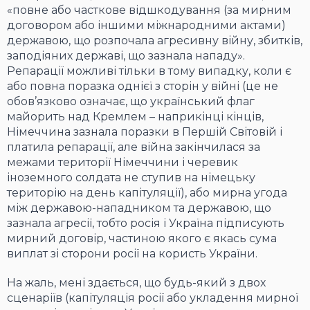
«повне або часткове відшкодування (за мирним
договором або іншими міжнародними актами)
державою, що розпочала агресивну війну, збитків,
заподіяних державі, що зазнала нападу».
Репарації можливі тільки в тому випадку, коли є
або повна поразка однієї з сторін у війні (це не
обов’язково означає, що український флаг
майорить над Кремлем – наприкінці кінців,
Німеччина зазнала поразки в Першій Світовій і
платила репарації, але війна закінчилася за
межами території Німеччини і черевик
іноземного солдата не ступив на німецьку
територію на день капітуляції), або мирна угода
між державою-нападником та державою, що
зазнала агресії, тобто росія і Україна підписують
мирний договір, частиною якого є якась сума
виплат зі сторони росії на користь України.
На жаль, мені здається, що будь-який з двох
сценаріїв (капітуляція росії або укладення мирної