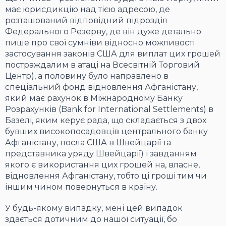
має юрисдикцію над тією адресою, де
розташований відповідний підрозділ
Федерального Резерву, де він дуже детально
пише про свої сумніви відносно можливості
застосування законів США для виплат цих грошей
постраждалим в атаці на Всесвітній Торговий
Центр), а половину було направлено в
спеціальний фонд відновлення Афганістану,
який має рахунок в Міжнародному Банку
Розрахунків (Bank for International Settlements) в
Базелі, яким керує рада, що складається з двох
бувших високопосадовців центрального банку
Афганістану, посла США в Швейцарії та
представника уряду Швейцарії) і завданням
якого є використання цих грошей на, власне,
відновлення Афганістану, тобто ці гроші тим чи
іншим чином повернуться в країну.
У будь-якому випадку, мені цей випадок
здається дотичним до нашої ситуації, бо