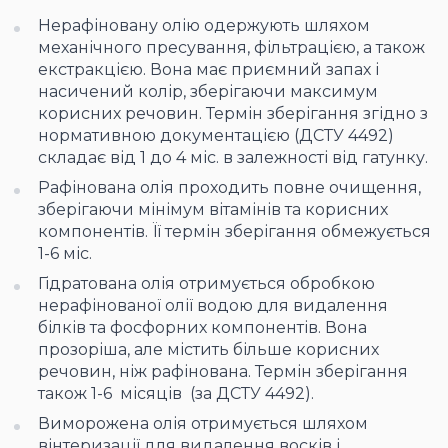
Нерафіновану олію одержують шляхом
механічного пресування, фільтрацією, а також
екстракцією. Вона має приємний запах і
насичений колір, зберігаючи максимум
корисних речовин. Термін зберігання згідно з
нормативною документацією (ДСТУ 4492)
складає від 1 до 4 міс. в залежності від гатунку.
Рафінована олія проходить повне очищення,
зберігаючи мінімум вітамінів та корисних
компонентів. Її термін зберігання обмежується
1-6 міс.
Гідратована олія отримується обробкою
нерафінованої олії водою для видалення
білків та фосфорних компонентів. Вона
прозоріша, але містить більше корисних
речовин, ніж рафінована. Термін зберігання
також 1-6 місяців (за ДСТУ 4492).
Виморожена олія отримується шляхом
вінтеризації для видалення восків і