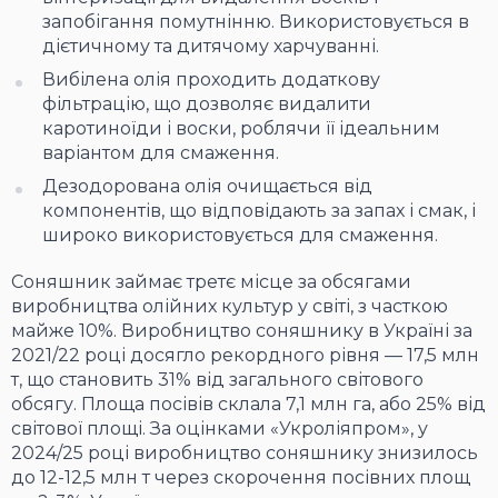
запобігання помутнінню. Використовується в
дієтичному та дитячому харчуванні.
Вибілена олія проходить додаткову
фільтрацію, що дозволяє видалити
каротиноїди і воски, роблячи її ідеальним
варіантом для смаження.
Дезодорована олія очищається від
компонентів, що відповідають за запах і смак, і
широко використовується для смаження.
Соняшник займає третє місце за обсягами
виробництва олійних культур у світі, з часткою
майже 10%. Виробництво соняшнику в Україні за
2021/22 році досягло рекордного рівня — 17,5 млн
т, що становить 31% від загального світового
обсягу. Площа посівів склала 7,1 млн га, або 25% від
світової площі. За оцінками «Укроліяпром», у
2024/25 році виробництво соняшнику знизилось
до 12-12,5 млн т через скорочення посівних площ