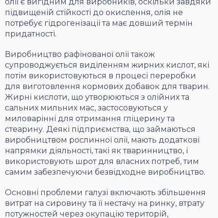
олії є вигідним для виробників, оскільки завдяки
підвищеній стійкості до окислення, олія не
потребує гідрогенізації та має довший термін
придатності.
Виробництво рафінованої олії також
супроводжується виділенням жирних кислот, які
потім використовуються в процесі переробки
для виготовлення кормових добавок для тварин.
Жирні кислоти, що утворюються з олійних та
сальних мильних мас, застосовуються у
миловарінні для отримання гліцерину та
стеарину. Деякі підприємства, що займаються
виробництвом рослинної олії, мають додаткові
напрямки діяльності, такі як тваринництво, і
використовують шрот для власних потреб, тим
самим забезпечуючи безвідходне виробництво.
Основні проблеми галузі включають збільшення
витрат на сировину та її нестачу на ринку, втрату
потужностей через окупацію територій,