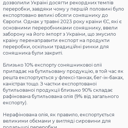
дозволили Україні досягти рекордних темпів
переробки, завдяки чому у першій половині було
експортовано великі обсяги соняшнику до
Європи. Однак у травні 2023 року країни ЄС, які є
основними переробниками соняшнику, ввели
заборону на його імпорт з України, що змусило
країну перенаправити експорт на продукти
переробки, оскільки традиційні ринки для
соняшника були закриті.
Близько 10% експорту соняшникової олії
припадає на бутильовану продукцію, в той час як
решта експортується у флексі-танках, бег-ін-баках,
каністрах тощо. З частки експортованої
бутильованої продукції близько 90% складає
рафінована бутильована олія (9% від загального
експорту).
Нерафінована олія, як правило, експортується
великими обємами у вигляді сировини для
подальшої переробки.