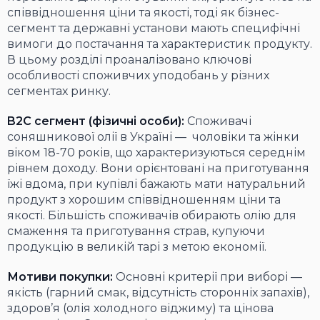
співвідношення ціни та якості, тоді як бізнес-
сегмент та державні установи мають специфічні
вимоги до постачання та характеристик продукту.
В цьому розділі проаналізовано ключові
особливості споживчих уподобань у різних
сегментах ринку.
B2C сегмент (фізичні особи):
Споживачі
соняшникової олії в Україні — чоловіки та жінки
віком 18-70 років, що характеризуються середнім
рівнем доходу. Вони орієнтовані на приготування
їжі вдома, при купівлі бажають мати натуральний
продукт з хорошим співвідношенням ціни та
якості. Більшість споживачів обирають олію для
смаження та приготування страв, купуючи
продукцію в великій тарі з метою економії.
Мотиви покупки:
Основні критерії при виборі —
якість (гарний смак, відсутність сторонніх запахів),
здоров’я (олія холодного віджиму) та цінова