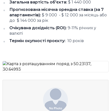
Загальна вартість об'єкта:
$ 1 440 000
Прогнозована місячна орендна ставка (за 7
апартаментів):
$ 9 000 - $ 12 000 за місяць або
до $ 144 000 за рік
Очікувана дохідність (ROI):
9-11% річних у
валюті
Термін окупності проєкту:
10 років