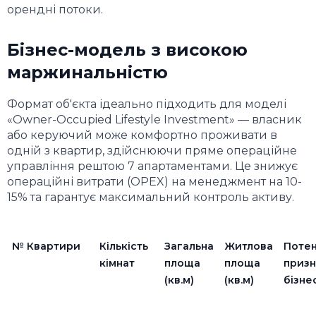
орендні потоки.
Бізнес-модель з високою
маржинальністю
Формат об'єкта ідеально підходить для моделі
«Owner-Occupied Lifestyle Investment» — власник
або керуючий може комфортно проживати в
одній з квартир, здійснюючи пряме операційне
управління рештою 7 апартаментами. Це знижує
операційні витрати (OPEX) на менеджмент на 10-
15% та гарантує максимальний контроль активу.
№ Квартири
Кількість
Загальна
Житлова
Потен
кімнат
площа
площа
призн
(кв.м)
(кв.м)
бізне