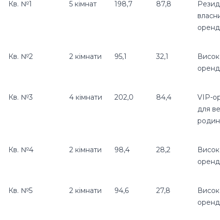
Кв. №1
5 кімнат
198,7
87,8
Резид
власни
оренд
Кв. №2
2 кімнати
95,1
32,1
Висок
оренд
Кв. №3
4 кімнати
202,0
84,4
VIP-о
для в
роди
Кв. №4
2 кімнати
98,4
28,2
Висок
оренд
Кв. №5
2 кімнати
94,6
27,8
Висок
оренд