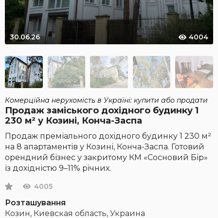
30.06.26
4004
Комерційна нерухомість в Україні: купити або продати
Продаж заміського дохідного будинку 1
230 м² у Козині, Конча-Заспа
Продаж преміального дохідного будинку 1 230 м²
на 8 апартаментів у Козині, Конча-Заспа. Готовий
орендний бізнес у закритому КМ «Сосновий Бір»
із дохідністю 9–11% річних.
4005
Розташування
Козин, Киевская область, Украина