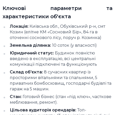
Ключові параметри та
характеристики об'єкта
Локація:
Київська обл., Обухівський р-н, смт
Козин (елітне КМ «Сосновий Бір», 84 га в
оточенні соснового лісу, поруч р. Козинка)
Земельна ділянка:
10 соток (у власності)
Юридичний статус:
Будинок повністю
введено в експлуатацію, всі центральні
комунікації підключені та функціонують
Склад об'єкта:
8 сучасних квартир із
просторими вітальнями та спальнями, 5
приватних бомбосховищ, господарчі будівлі та
гараж на 5 машин.
Стан:
Готовий бізнес (стан «під ключ», часткове
меблювання, ремонт).
Цільова аудиторія орендарів:
Топ-