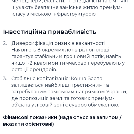
менеджери, експати, ІТ-спеціалісти та сім'ї, які
шукають безпечне заміське житло преміум-
класу з міською інфраструктурою.
Інвестиційна привабливість
Диверсифікація ризиків вакантності:
Наявність 8 окремих лотів різної площі
гарантує стабільний грошовий потік, навіть
якщо 1-2 квартири тимчасово перебувають у
ротації орендарів.
Стабільна капіталізація: Конча-Заспа
залишається найбільш престижним та
затребуваним заміським напрямком України,
де пропозиція землі та готових преміум-
об'єктів у лісовій зоні є суворо обмеженою.
Фінансові показники (надаються за запитом /
вказати орієнтовні)