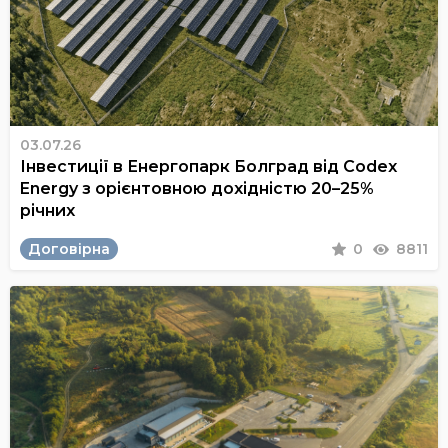
03.07.26
Інвестиції в Енергопарк Болград від Codex
Energy з орієнтовною дохідністю 20–25%
річних
Договірна
0
8811