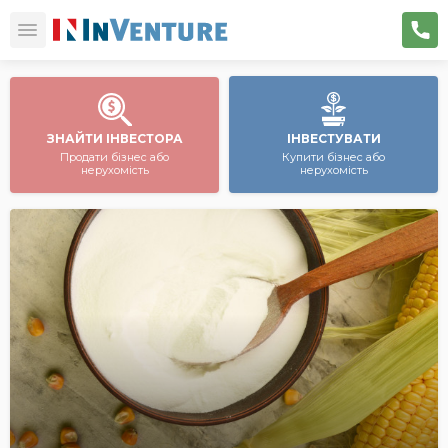
ЗНАЙТИ ІНВЕСТОРА
ІНВЕСТУВАТИ
Продати бізнес або
Купити бізнес або
нерухомість
нерухомість