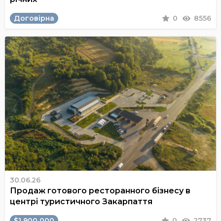
Договірна
0
8556
30.06.26
Продаж готового ресторанного бізнесу в
центрі туристичного Закарпаття
$1 900 000
0
2737