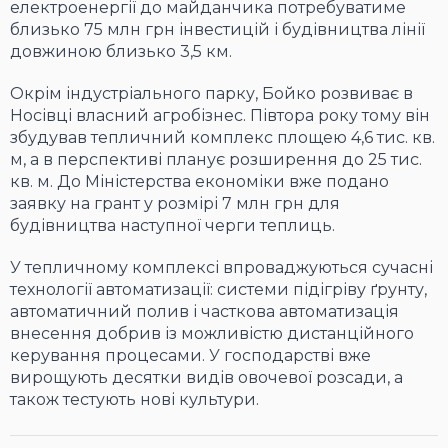
електроенергії до майданчика потребуватиме
близько 75 млн грн інвестицій і будівництва лінії
довжиною близько 3,5 км.
Окрім індустріального парку, Бойко розвиває в
Носівці власний агробізнес. Півтора року тому він
збудував тепличний комплекс площею 4,6 тис. кв.
м, а в перспективі планує розширення до 25 тис.
кв. м. До Міністерства економіки вже подано
заявку на грант у розмірі 7 млн грн для
будівництва наступної черги теплиць.
У тепличному комплексі впроваджуються сучасні
технології автоматизації: системи підігріву ґрунту,
автоматичний полив і часткова автоматизація
внесення добрив із можливістю дистанційного
керування процесами. У господарстві вже
вирощують десятки видів овочевої розсади, а
також тестують нові культури.