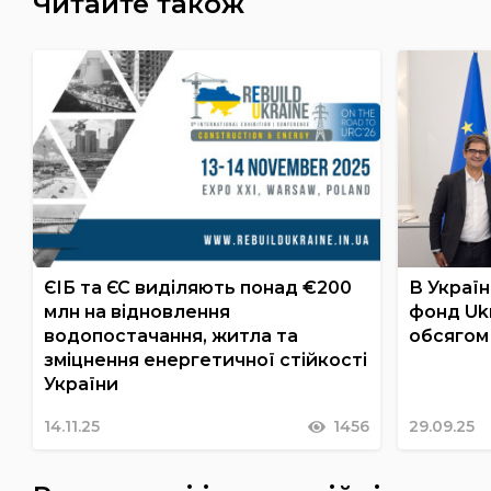
Читайте також
ЄІБ та ЄС виділяють понад €200
В Україн
млн на відновлення
фонд Ukr
водопостачання, житла та
обсягом
зміцнення енергетичної стійкості
України
14.11.25
1456
29.09.25