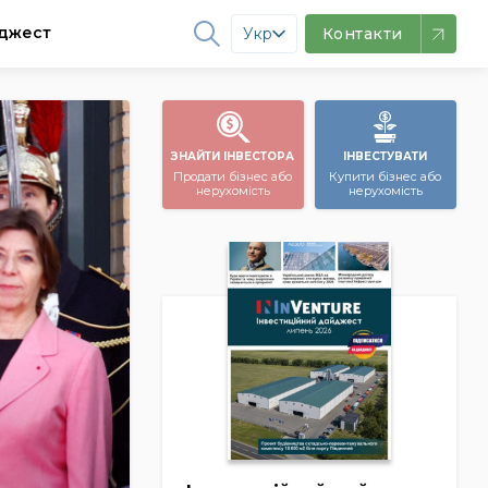
джест
Укр
Контакти
ЗНАЙТИ ІНВЕСТОРА
ІНВЕСТУВАТИ
Продати бізнес або
Купити бізнес або
нерухомість
нерухомість