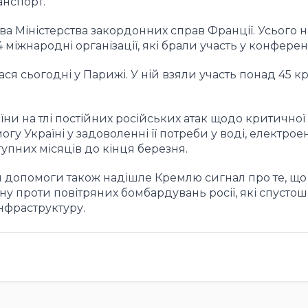
анспорт.
ва Міністерства закордонних справ Франції. Усього 
міжнародні організації, які брали участь у конференц
 сьогодні у Парижі. У ній взяли участь понад 45 кра
їни на тлі постійних російських атак щодо критичної
 Україні у задоволенні її потреби у воді, електроенер
тупних місяців до кінця березня.
ія допомоги також надішле Кремлю сигнал про те, що
ну проти повітряних бомбардувань росії, які спусто
нфраструктуру.