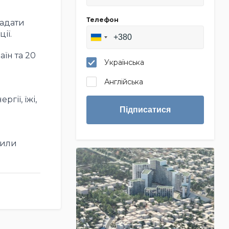
Телефон
надати
ії.
їн та 20
Українська
Англійська
гії, їжі,
Підписатися
шили