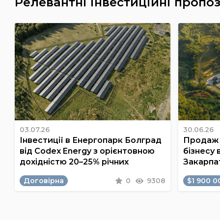
Релевантні інвестиційні пропоз
03.07.26
30.06.26
Інвестиції в Енергопарк Болград
Продаж 
від Codex Energy з орієнтовною
бізнесу 
дохідністю 20–25% річних
Закарпа
Договірна
0
9308
$1 900 0