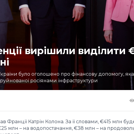
нції вирішили виділити 
ні
країни було оголошено про фінансову допомогу, яка
зруйнованої росіянами інфраструктури
 Франції Катрін Колона. За її словами, €415 млн буд
25 млн – на водопостачання, €38 млн – на продоволь