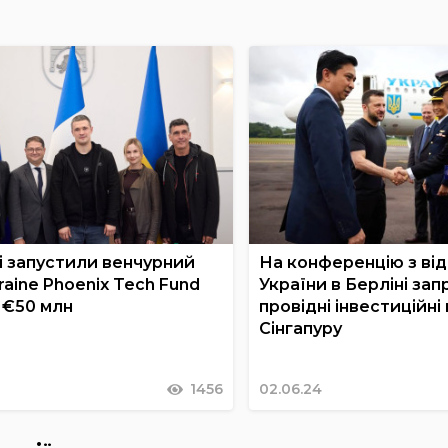
і запустили венчурний
На конференцію з ві
aine Phoenix Tech Fund
України в Берліні за
 €50 млн
провідні інвестиційні 
Сінгапуру
1456
02.06.24