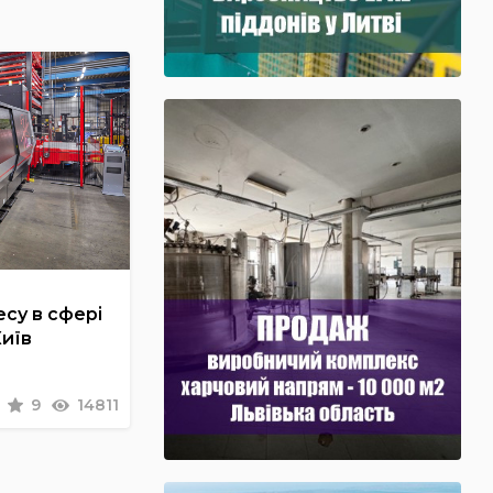
су в сфері
Київ
9
14811