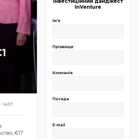
Інвестиційний дайджест
InVenture
Імʼя
Прізвище
€1
Компанія
Посада
1457
E-mail
е
ство, €17