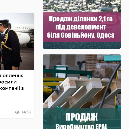
дновлення
просили
компанії з
1456