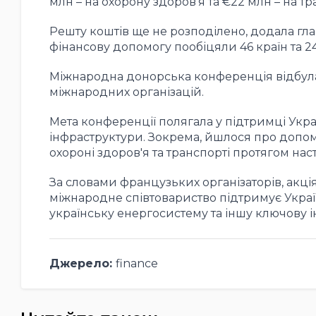
млн – на охорону здоров'я та €22 млн – на тр
Решту коштів ще не розподілено, додала гла
фінансову допомогу пообіцяли 46 країн та 24 
Міжнародна донорська конференція відбулася
міжнародних організацій.
Мета конференції полягала у підтримці Укра
інфраструктури. Зокрема, йшлося про допомогу
охороні здоров'я та транспорті протягом нас
За словами французьких організаторів, акц
міжнародне співтовариство підтримує Украї
українську енергосистему та іншу ключову і
Джерело:
finance