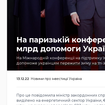
На паризькій конфере
млрд допомоги Украї
На Міжнародній конференції на підтримку У
допоможе українцям пережити зиму на тлі 
13.12.22
Новини про інвестиції Україна
Про це повідомила міністр закордонних справ
виділено на енергетичний сектор України, €