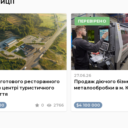
иції
ПЕРЕВІРЕНО
27.06.26
готового ресторанного
Продаж діючого бізне
в центрі туристичного
металообробки в м. 
ття
00
0
2766
$4 100 000