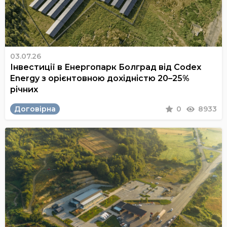
03.07.26
Інвестиції в Енергопарк Болград від Codex
Energy з орієнтовною дохідністю 20–25%
річних
Договірна
0
8933