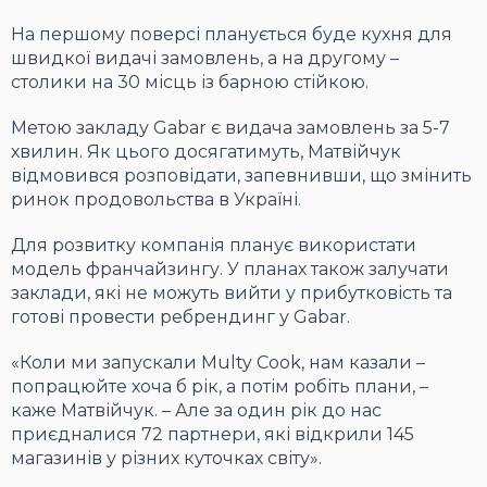
На першому поверсі планується буде кухня для
швидкої видачі замовлень, а на другому –
столики на 30 місць із барною стійкою.
Метою закладу Gabar є видача замовлень за 5-7
хвилин. Як цього досягатимуть, Матвійчук
відмовився розповідати, запевнивши, що змінить
ринок продовольства в Україні.
Для розвитку компанія планує використати
модель франчайзингу. У планах також залучати
заклади, які не можуть вийти у прибутковість та
готові провести ребрендинг у Gabar.
«Коли ми запускали Multy Cook, нам казали –
попрацюйте хоча б рік, а потім робіть плани, –
каже Матвійчук. – Але за один рік до нас
приєдналися 72 партнери, які відкрили 145
магазинів у різних куточках світу».