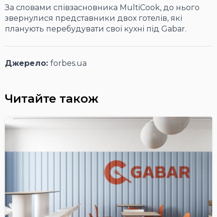
За словами співзасновника MultiСook, до нього
звернулися представники двох готелів, які
планують перебудувати свої кухні під Gabar.
Джерело:
forbes.ua
Читайте також