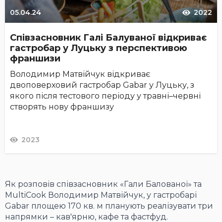
05.04.24
2022
Співзасновник Галі Балуваної відкриває
гастробар у Луцьку з перспективою
франшизи
Володимир Матвійчук відкриває
двоповерховий гастробар Gabar у Луцьку, з
якого після тестового періоду у травні–червні
створять нову франшизу
2023
Як розповів співзасновник «Гали Балованої» та
MultiСook Володимир Матвійчук, у гастробарі
Gabar площею 170 кв. м планують реалізувати три
напрямки – кав'ярню, кафе та фастфуд.