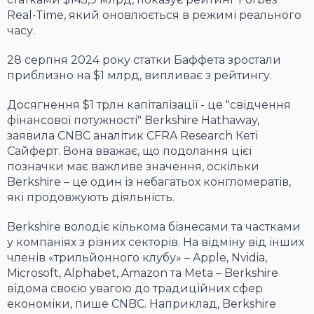
Real-Time, який оновлюється в режимі реального
часу.
28 серпня 2024 року статки Баффета зростали
приблизно на $1 млрд, випливає з рейтингу.
Досягнення $1 трлн капіталізації - це "свідчення
фінансової потужності" Berkshire Hathaway,
заявила CNBC аналітик CFRA Research Кеті
Сайферт. Вона вважає, що подолання цієї
позначки має важливе значення, оскільки
Berkshire – це один із небагатьох конгломератів,
які продовжують діяльність.
Berkshire володіє кількома бізнесами та частками
у компаніях з різних секторів. На відміну від інших
членів «трильйонного клубу» – Apple, Nvidia,
Microsoft, Alphabet, Amazon та Meta – Berkshire
відома своєю увагою до традиційних сфер
економіки, пише CNBC. Наприклад, Berkshire