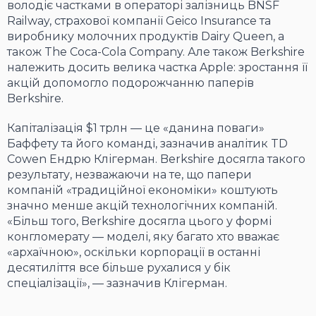
володіє частками в операторі залізниць BNSF
Railway, страхової компанії Geico Insurance та
виробнику молочних продуктів Dairy Queen, а
також The Coca-Cola Company. Але також Berkshire
належить досить велика частка Apple: зростання її
акцій допомогло подорожчанню паперів
Berkshire.
Капіталізація $1 трлн — це «данина поваги»
Баффету та його команді, зазначив аналітик TD
Cowen Ендрю Клігерман. Berkshire досягла такого
результату, незважаючи на те, що папери
компаній «традиційної економіки» коштують
значно менше акцій технологічних компаній.
«Більш того, Berkshire досягла цього у формі
конгломерату — моделі, яку багато хто вважає
«архаїчною», оскільки корпорації в останні
десятиліття все більше рухалися у бік
спеціалізації», — зазначив Клігерман.