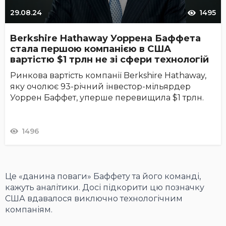
29.08.24
1495
Berkshire Hathaway Уоррена Баффета
стала першою компанією в США
вартістю $1 трлн не зі сфери технологій
Ринкова вартість компанії Berkshire Hathaway,
яку очолює 93-річний інвестор-мільярдер
Уоррен Баффет, уперше перевищила $1 трлн.
1496
Це «данина поваги» Баффету та його команді,
кажуть аналітики. Досі підкорити цю позначку
США вдавалося виключно технологічним
компаніям.