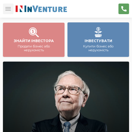
ЗНАЙТИ ІНВЕСТОРА
ІНВЕСТУВАТИ
Продати бізнес або
Купити бізнес або
нерухомість
нерухомість