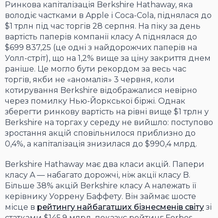
Ринкова капіталізація Berkshire Hathaway, яка
володіє частками в Apple і Coca-Cola, піднялася до
$1 трлн під час торгів 28 серпня. На піку за день
вартість паперів компанії класу A піднялася до
$699 837,25 (це одні з найдорожчих паперів на
Уолл-стріт), що на 1,2% вище за ціну закриття днем ​​
раніше. Це могло бути рекордом за весь час
торгів, якби не «аномалія» 3 червня, коли
котирування Berkshire відображалися невірно
через помилку Нью-Йоркської біржі. Однак
зберегти ринкову вартість на рівні вище $1 трлн у
Berkshire на торгах у середу не вийшло: поступово
зростання акцій сповільнилося приблизно до
0,4%, а капіталізація знизилася до $990,4 млрд.
Berkshire Hathaway має два класи акцій. Папери
класу A — набагато дорожчі, ніж акції класу B.
Більше 38% акцій Berkshire класу A належать її
керівнику Уоррену Баффету. Він займає шосте
місце в
рейтингу найбагатших бізнесменів світу
зі
статками $145,9 млрд, показує рейтинг Forbes