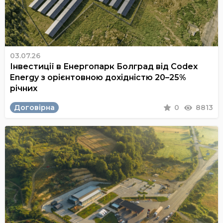
03.07.26
Інвестиції в Енергопарк Болград від Codex
Energy з орієнтовною дохідністю 20–25%
річних
Договірна
0
8813