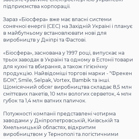
підприємства корпорації.
Зараз «Біосфера» вже має власні системи
сонячної енергії (СЕС) на Західній Україні і планує
в майбутньому встановлювати нові для
виробництв у Дніпрі та Фастові.
«Біосфера», заснована у 1997 році, випускає на
трьох заводах в Україні та одному в Естонії товари
для кухні та вбирання, а також гігієнічну
продукцію. Найвідоміші торгові марки - "Фрекен
БОК", Smile, Selpak, Vortex, Bambik та інші.
Щомісячний обсяг виробництва складає 8,5 млн
сміттєвих пакетів, 10 млн вологих серветок, 4 млн
губок та 1,4 млн ватних паличок.
Потужності компанії представлені чотирма
заводами у Дніпропетровській, Київській та
Хмельницькій областях, відкритим
виробництвом у Тернополі та логістичними