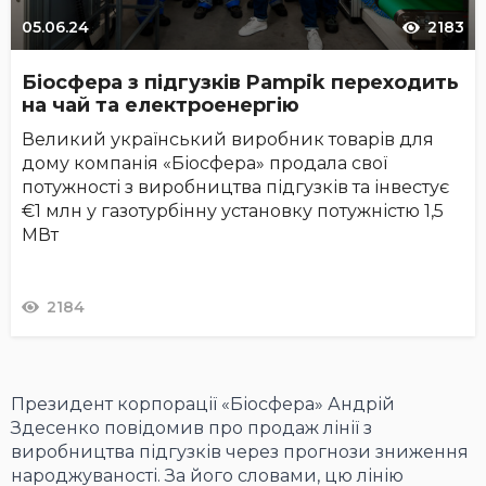
05.06.24
2183
Біосфера з підгузків Pampik переходить
на чай та електроенергію
Великий український виробник товарів для
дому компанія «Біосфера» продала свої
потужності з виробництва підгузків та інвестує
€1 млн у газотурбінну установку потужністю 1,5
МВт
2184
Президент корпорації «Біосфера» Андрій
Здесенко повідомив про продаж лінії з
виробництва підгузків через прогнози зниження
народжуваності. За його словами, цю лінію