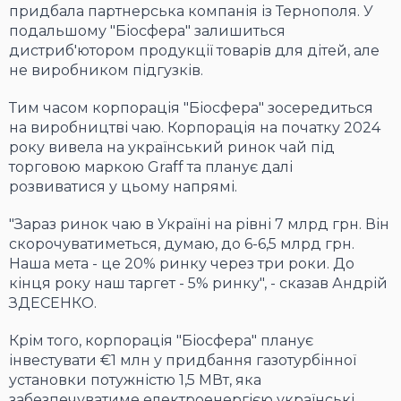
придбала партнерська компанія із Тернополя. У
подальшому "Біосфера" залишиться
дистриб'ютором продукції товарів для дітей, але
не виробником підгузків.
Тим часом корпорація "Біосфера" зосередиться
на виробництві чаю. Корпорація на початку 2024
року вивела на український ринок чай під
торговою маркою Graff та планує далі
розвиватися у цьому напрямі.
"Зараз ринок чаю в Україні на рівні 7 млрд грн. Він
скорочуватиметься, думаю, до 6-6,5 млрд грн.
Наша мета - це 20% ринку через три роки. До
кінця року наш таргет - 5% ринку", - сказав Андрій
ЗДЕСЕНКО.
Крім того, корпорація "Біосфера" планує
інвестувати €1 млн у придбання газотурбінної
установки потужністю 1,5 МВт, яка
забезпечуватиме електроенергією українські