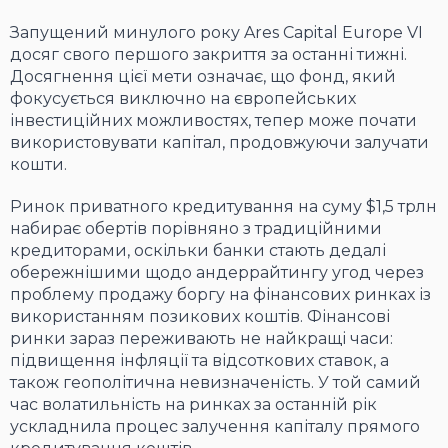
Запущений минулого року Ares Capital Europe VI
досяг свого першого закриття за останні тижні.
Досягнення цієї мети означає, що фонд, який
фокусується виключно на європейських
інвестиційних можливостях, тепер може почати
використовувати капітал, продовжуючи залучати
кошти.
Ринок приватного кредитування на суму $1,5 трлн
набирає обертів порівняно з традиційними
кредиторами, оскільки банки стають дедалі
обережнішими щодо андеррайтингу угод через
проблему продажу боргу на фінансових ринках із
використанням позикових коштів. Фінансові
ринки зараз переживають не найкращі часи:
підвищення інфляції та відсоткових ставок, а
також геополітична невизначеність. У той самий
час волатильність на ринках за останній рік
ускладнила процес залучення капіталу прямого