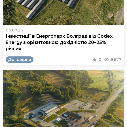
03.07.26
Інвестиції в Енергопарк Болград від Codex
Energy з орієнтовною дохідністю 20–25%
річних
Договірна
0
8677