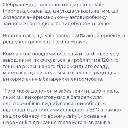
Фебріані Едді, виконавчий директор Vale
Indonesia, сказав, що ця угода унікальна тим, що
дозволяє американському автовиробнику
зайнятися розвідкою та видобутком нікелю.
Вона сказала, що Vale володіє 30% акцій проекту, а
решту контролюють Ford та Huayou.
Компанії не повідомили, скільки Ford інвестує у
завод, який, як очікується, вироблятиме 120 тис.
тонн на рік змішаного гідроксидного осаду,
матеріалу, що витягується з нікелевої руди для
використання в батареях електромобілів.
"Ford може допомогти забезпечити, щоб нікель,
який ми використовуємо в батареях для
електромобілів, видобувався і вироблявся
відповідно до тих самих стандартів ESG в рамках
нашого бізнесу по всьому світу", - сказав на
церемонії підписання глава Ford зі зв'язків з