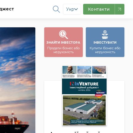
джест
Укр
Контакти
ЗНАЙТИ ІНВЕСТОРА
ІНВЕСТУВАТИ
Продати бізнес або
Купити бізнес або
нерухомість
нерухомість