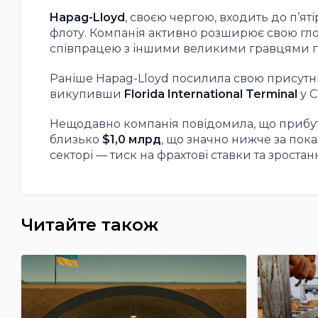
Hapag-Lloyd
, своєю чергою, входить до п’ят
флоту. Компанія активно розширює свою гл
співпрацею з іншими великими гравцями га
Раніше Hapag-Lloyd посилила свою присутні
викупивши
Florida International Terminal
у С
Нещодавно компанія повідомила, що прибуток 
близько
$1,0 млрд
, що значно нижче за пока
секторі — тиск на фрахтові ставки та зроста
Читайте також