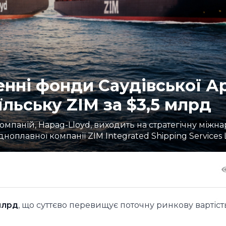
енні фонди Саудівської Ар
їльську ZIM за $3,5 млрд
омпаній, Hapag-Lloyd, виходить на стратегічну міжн
ноплавної компанії ZIM Integrated Shipping Services L
млрд
, що суттєво перевищує поточну ринкову вартіст