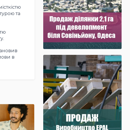
місткістю
турою та
стю
у.
тановив
мови в