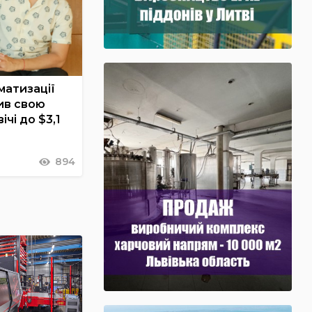
матизації
ив свою
ічі до $3,1
894