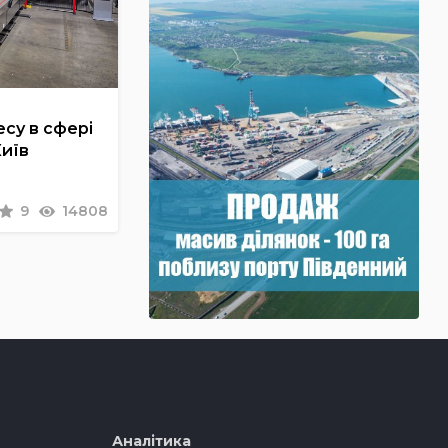
су в сфері
Київ
9
14808
Аналітика