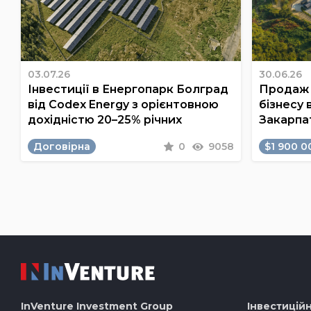
03.07.26
30.06.26
Інвестиції в Енергопарк Болград
Продаж 
від Codex Energy з орієнтовною
бізнесу 
дохідністю 20–25% річних
Закарпа
Договірна
0
9058
$1 900 0
InVenture
Investment Group
Інвестиційн