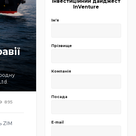
Інвестиційний дайджест
InVenture
Імʼя
Прізвище
авії
Компанія
ародну
td.
Посада
895
E-mail
ь ZIM