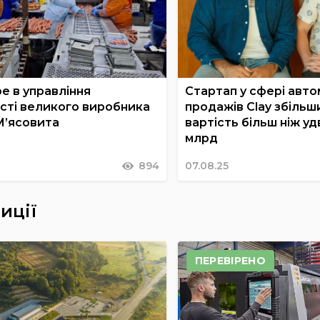
е в управління
Стартап у сфері авто
сті великого виробника
продажів Clay збільш
М’ясовита
вартість більш ніж удв
млрд
894
07.08.25
иції
ПЕРЕВІРЕНО