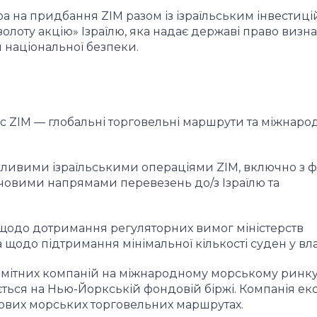
 на придбання ZIM разом із ізраїльським інвестиц
«золоту акцію» Ізраїлю, яка надає державі право визн
я національної безпеки.
 ZIM — глобальні торговельні маршрути та міжнаро
ливими ізраїльськими операціями ZIM, включно з ф
ючовими напрямами перевезень до/з Ізраїлю та
щодо дотримання регуляторних вимог міністерств
 щодо підтримання мінімальної кількості суден у вла
омітних компаній на міжнародному морському ринку
рується на Нью-Йоркській фондовій біржі. Компанія ек
ючових морських торговельних маршрутах.