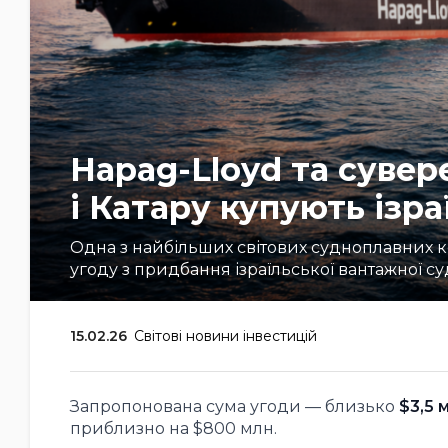
Hapag-Lloyd та сувер
і Катару купують ізра
Одна з найбільших світових судноплавних к
угоду з придбання ізраїльської вантажної суд
15.02.26
Світові новини інвестицій
Запропонована сума угоди — близько
$3,5 
приблизно на $800 млн.