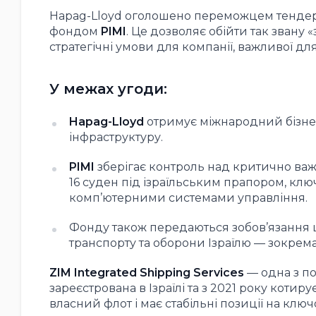
Hapag-Lloyd оголошено переможцем тендера
фондом
PIMI
. Це дозволяє обійти так звану 
стратегічні умови для компанії, важливої дл
У межах угоди:
Hapag-Lloyd
отримує міжнародний бізнес
інфраструктуру.
PIMI
зберігає контроль над критично важ
16 суден під ізраїльським прапором, кл
комп’ютерними системами управління.
Фонду також передаються зобов’язання 
транспорту та оборони Ізраїлю — зокрема
ZIM Integrated Shipping Services
— одна з п
зареєстрована в Ізраїлі та з 2021 року коти
власний флот і має стабільні позиції на кл