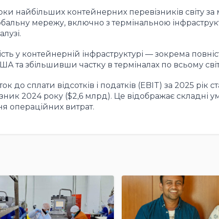
ірки найбільших контейнерних перевізників світу за 
обальну мережу, включно з термінальною інфраструк
лузі.
сть у контейнерній інфраструктурі — зокрема повні
ША та збільшивши частку в терміналах по всьому світ
до сплати відсотків і податків (EBIT) за 2025 рік с
зник 2024 року ($2,6 млрд). Це відображає складні у
ння операційних витрат.