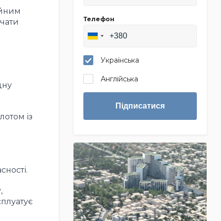
ійним
Телефон
ачати
Українська
Англійська
дну
Підписатися
лотом із
сності.
,
сплуатує