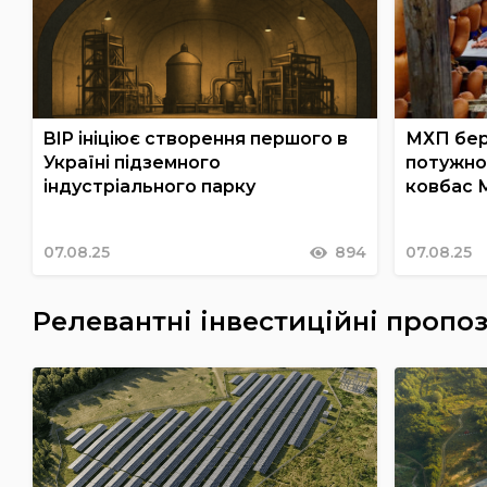
BIP ініціює створення першого в
МХП бер
Україні підземного
потужно
індустріального парку
ковбас 
07.08.25
894
07.08.25
Релевантні інвестиційні пропоз