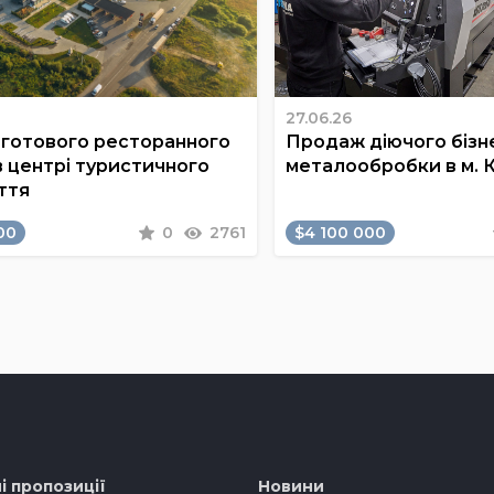
27.06.26
готового ресторанного
Продаж діючого бізне
в центрі туристичного
металообробки в м. 
ття
00
0
2761
$4 100 000
і пропозиції
Новини