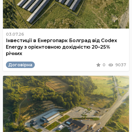
03.07.26
Інвестиції в Енергопарк Болград від Codex
Energy з орієнтовною дохідністю 20–25%
річних
Договірна
0
9037