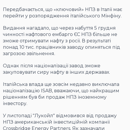
Передбачається, що «ключовий» НПЗ в Італії має
перейти у розпорядження італійського Мінфіну.
Видання нагадало, що через набуття 5 грудня
чинності нафтового ембарго ЄС НПЗ більше не
зможе отримувати нафту з росії. В результаті
понад 10 тис. працівників заводу опиняться під
загрозою звільнення.
Однак після націоналізації завод зможе
закуповувати сиру нафту в інших державах.
Італійська влада ще зовсім недавно виключала
націоналізацію ISAB, вважаючи, що найкращим
рішенням був би продаж НПЗ іноземному
інвестору.
У листопаді "Лукойл" відмовився від продажу
НПЗ американській інвестиційній компанії
Crossbridge Energy Partners. Як зазначали