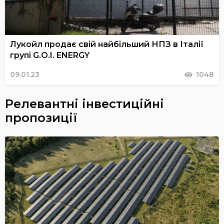
Лукойл продає свій найбільший НПЗ в Італії
групі G.O.I. ENERGY
09.01.23
1048
Релевантні інвестиційні
пропозиції