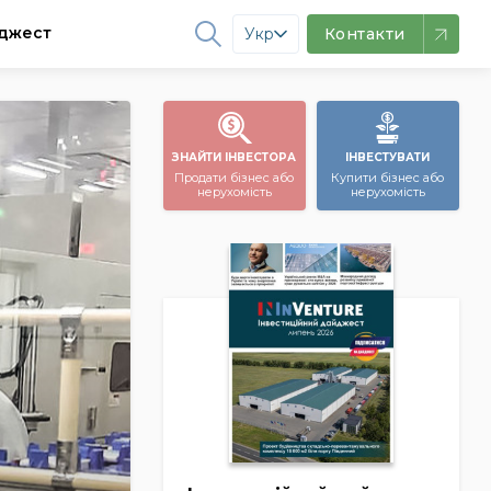
джест
Укр
Контакти
ЗНАЙТИ ІНВЕСТОРА
ІНВЕСТУВАТИ
Продати бізнес або
Купити бізнес або
нерухомість
нерухомість