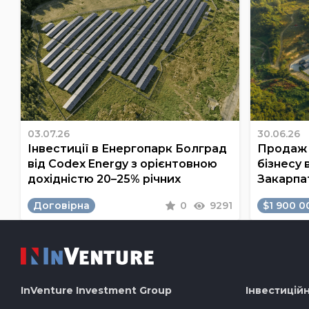
03.07.26
30.06.26
Інвестиції в Енергопарк Болград
Продаж 
від Codex Energy з орієнтовною
бізнесу 
дохідністю 20–25% річних
Закарпа
Договірна
0
9291
$1 900 0
InVenture
Investment Group
Інвестиційн