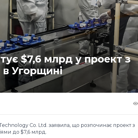
тує $7,6 млрд у проект з
 в Угорщині
chnology Co. Ltd. заявила, що розпочинає проект з
ями до $7,6 млрд.