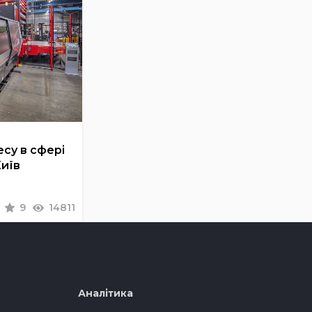
су в сфері
Київ
9
14811
Аналітика