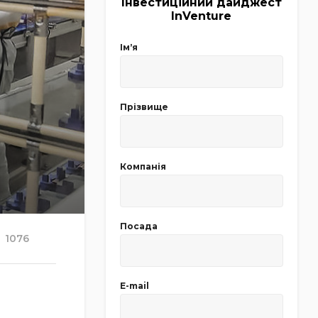
Інвестиційний дайджест
InVenture
Імʼя
Прізвище
Компанія
Посада
1076
E-mail