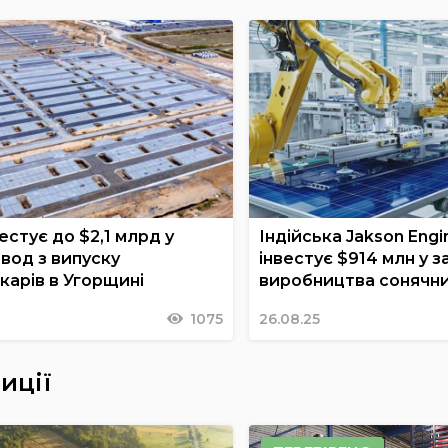
стує до $2,1 млрд у
Індійська Jakson Engi
вод з випуску
інвестує $914 млн у з
карів в Угорщині
виробництва сонячн
1075
26.08.25
иції