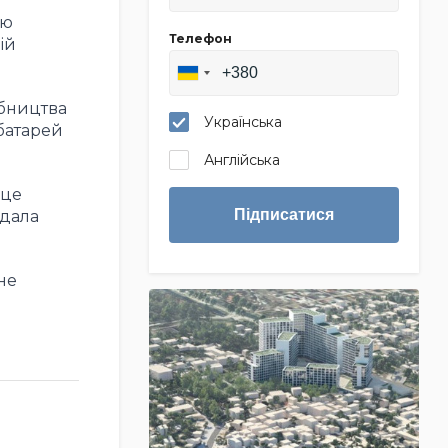
ою
Телефон
ій
обництва
Українська
 батарей
Англійська
 це
Підписатися
ідала
не