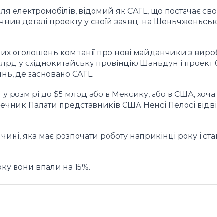
ля електромобілів, відомий як CATL, що постачає св
уточнив деталі проекту у своїй заявці на Шеньчженьськ
ших оголошень компанії про нові майданчики з вир
 млрд у східнокитайську провінцію Шаньдун і проект
янь, де засновано CATL.
у розмірі до $5 млрд або в Мексику, або в США, хоча
речник Палати представників США Ненсі Пелосі відв
ині, яка має розпочати роботу наприкінці року і ста
оку вони впали на 15%.