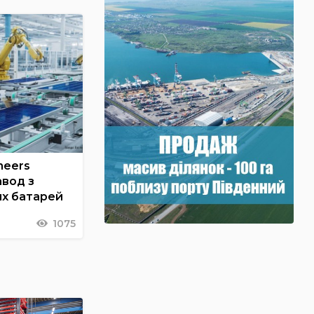
neers
авод з
их батарей
1075