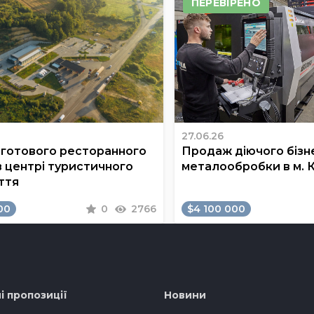
ПЕРЕВІРЕНО
27.06.26
готового ресторанного
Продаж діючого бізне
в центрі туристичного
металообробки в м. 
ття
00
0
2766
$4 100 000
і пропозиції
Новини