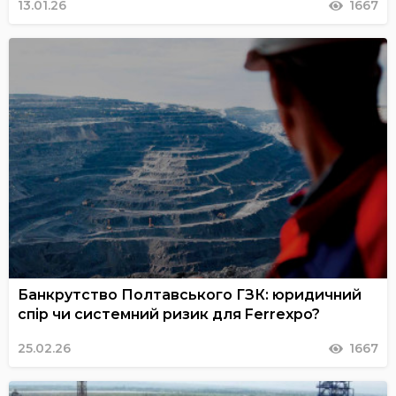
13.01.26
1667
Банкрутство Полтавського ГЗК: юридичний
спір чи системний ризик для Ferrexpo?
25.02.26
1667