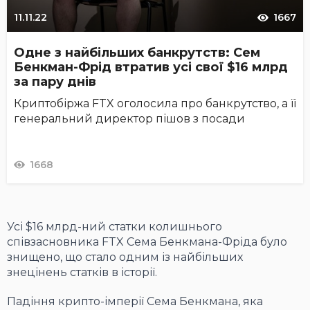
11.11.22
1667
Одне з найбільших банкрутств: Сем
Бенкман-Фрід втратив усі свої $16 млрд
за пару днів
Криптобіржа FTX оголосила про банкрутство, а її
генеральний директор пішов з посади
1668
Усі $16 млрд-ний статки колишнього
співзасновника FTX Сема Бенкмана-Фріда було
знищено, що стало одним із найбільших
знецінень статків в історії.
Падіння крипто-імперії Сема Бенкмана, яка