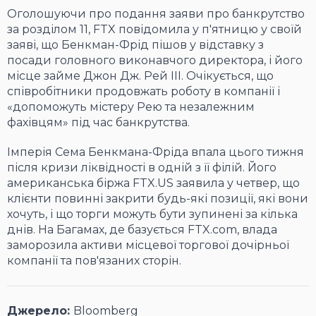
Оголошуючи про подання заяви про банкрутство
за розділом 11, FTX повідомила у п'ятницю у своїй
заяві, що Бенкман-Фрід пішов у відставку з
посади головного виконавчого директора, і його
місце займе Джон Дж. Рей III. Очікується, що
співробітники продовжать роботу в компанії і
«допоможуть містеру Рею та незалежним
фахівцям» під час банкрутства.
Імперія Сема Бенкмана-Фріда впала цього тижня
після кризи ліквідності в одній з її філій. Його
американська біржа FTX.US заявила у четвер, що
клієнти повинні закрити будь-які позиції, які вони
хочуть, і що торги можуть бути зупинені за кілька
днів. На Багамах, де базується FTX.com, влада
заморозила активи місцевої торгової дочірньої
компанії та пов'язаних сторін.
Джерело:
Bloomberg