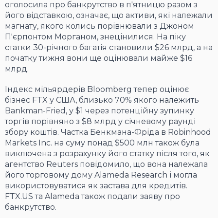
оголосила про банкрутство в п'ятницю разом з
його відставкою, означає, що активи, які належали
магнату, якого колись порівнювали з Джоном
П'єрпонтом Морганом, знецінилися. На піку
статки 30-річного багатія становили $26 млрд, а на
початку тижня вони ще оцінювали майже $16
млрд.
Індекс мільярдерів Bloomberg тепер оцінює
бізнес FTX у США, близько 70% якого належить
Bankman-Fried, у $1 через потенційну зупинку
торгів порівняно з $8 млрд у січневому раунді
збору коштів. Частка Бенкмана-Фріда в Robinhood
Markets Inc. на суму понад $500 млн також була
виключена з розрахунку його статку після того, як
агентство Reuters повідомило, що вона належала
його торговому дому Alameda Research і могла
використовуватися як застава для кредитів.
FTX.US та Alameda також подали заяву про
банкрутство.