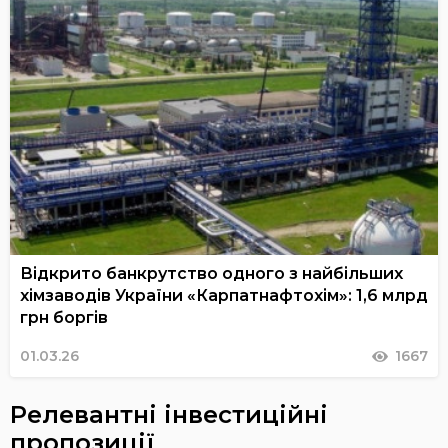
Відкрито банкрутство одного з найбільших
хімзаводів України «Карпатнафтохім»: 1,6 млрд
грн боргів
01.03.26
1667
Релевантні інвестиційні
пропозиції