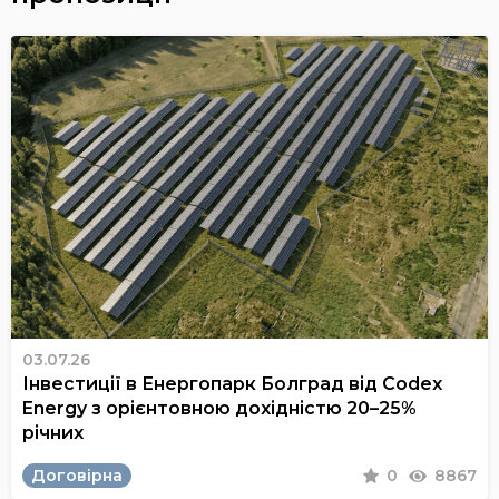
03.07.26
Інвестиції в Енергопарк Болград від Codex
Energy з орієнтовною дохідністю 20–25%
річних
Договірна
0
8867