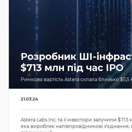
Розробник ШІ-інфраст
$713 млн під час IPO
Ринкова вартість Astera склала близько $5,5
21.03.24
Astera Labs Inc. та її інвестори залучили $7
яка виробляє напівпровідникові з'єднання,