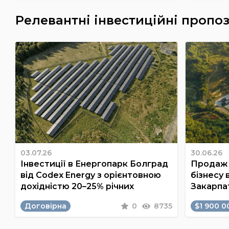
Релевантні інвестиційні пропоз
03.07.26
30.06.26
Інвестиції в Енергопарк Болград
Продаж 
від Codex Energy з орієнтовною
бізнесу 
дохідністю 20–25% річних
Закарпа
Договірна
0
8735
$1 900 0