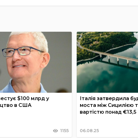
вестує $100 млрд у
Італія затвердила бу
цтво в США
моста між Сицилією 
вартістю понад €13,5
1155
06.08.25