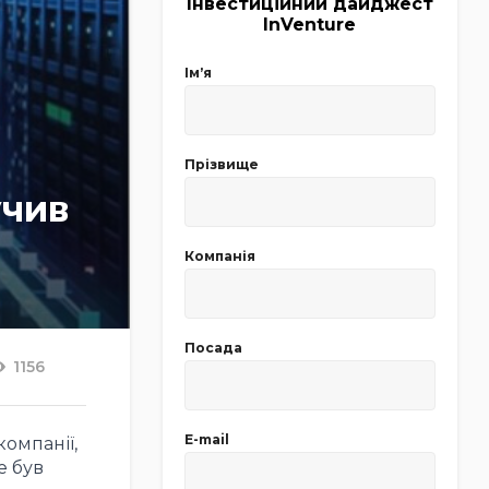
Інвестиційний дайджест
InVenture
Імʼя
Прізвище
учив
Компанія
Посада
1156
E-mail
компанії,
е був