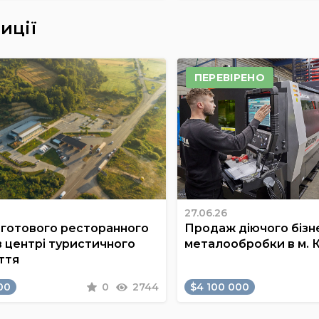
иції
ПЕРЕВІРЕНО
27.06.26
готового ресторанного
Продаж діючого бізне
в центрі туристичного
металообробки в м. 
ття
00
0
2744
$4 100 000