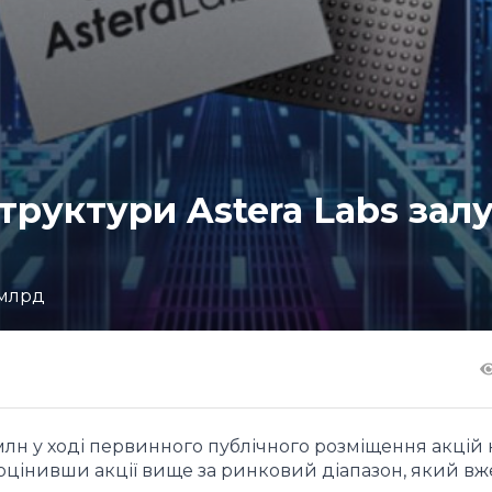
руктури Astera Labs зал
 млрд
13 млн у ході первинного публічного розміщення акцій 
 оцінивши акції вище за ринковий діапазон, який вж