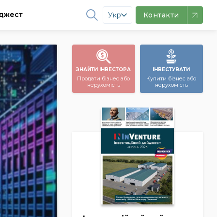
джест
Укр
Контакти
ЗНАЙТИ ІНВЕСТОРА
ІНВЕСТУВАТИ
Продати бізнес або
Купити бізнес або
нерухомість
нерухомість