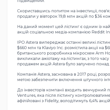
підвищений.
Скориставшись попитом на інвестиції, пов'яз
продали у вівторок 19,8 млн акцій по $36 ко
На даний момент цей лістинг є одним із най
акцій соціальною медіа-компанією Reddit In
IPO Astera випереджає останні великі лісти
$660 млн та Klaviyo Inc. розмістила акції на 
британського розробника мікросхем Arm Hold
викликали ажіотажу на лістингах, з того час
продажем акцій Astera було залучено понад
Компанія Astera, заснована в 2017 році, роз
метою забезпечити включення штучного інте
До інвесторів компанії входить венчурний пі
Ventures, яка після лістингу контролюватиме
афілійовані з Fidelity, володітимуть 6,4% акцій