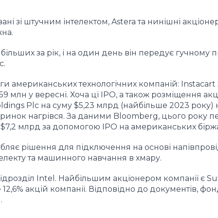
ані зі штучним інтелектом, Astera та нинішні акціоне
жна.
більших за рік, і на один день він передує гучному 
c.
нги американських технологічних компаній: Instacart
$659 млн у вересні. Хоча ці IPO, а також розміщення акц
ings Plc на суму $5,23 млрд (найбільше 2023 року) 
у ринок нагрівся. За даними Bloomberg, цього року 
 $7,2 млрд за допомогою IPO на американських біржа
робляє рішення для підключення на основі напівпрові
лекту та машинного навчання в хмару.
дрозділ Intel. Найбільшим акціонером компанії є Sutt
 12,6% акцій компанії. Відповідно до документів, фон
.