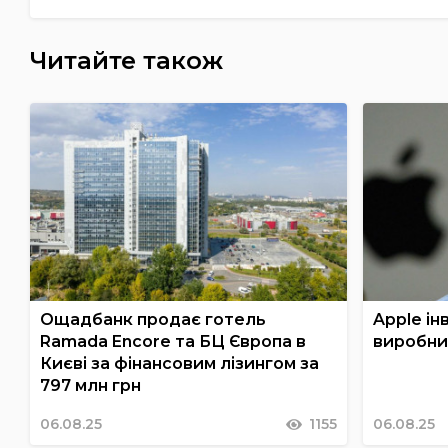
Читайте також
Ощадбанк продає готель
Apple ін
Ramada Encore та БЦ Європа в
виробни
Києві за фінансовим лізингом за
797 млн грн
06.08.25
1155
06.08.25