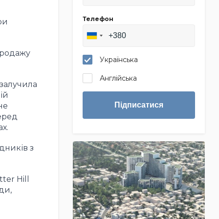
Телефон
ри
продажу
Українська
Англійська
 залучила
ій
Підписатися
не
перед
х.
дників з
er Hill
ди,