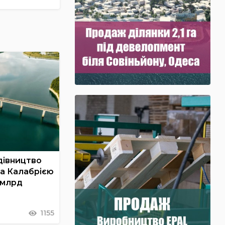
дівництво
та Калабрією
 млрд
1155