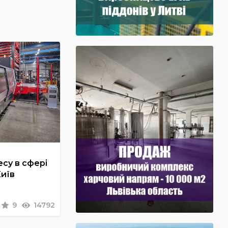
су в сфері
Київ
9
14792